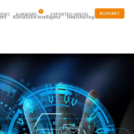
5
KONTAKT
NEWS
KARRIERE
EXPERTEN ABEND
ent
Künstliche Intelligenz
Nearshoring