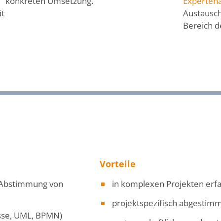
konkreten Umsetzung.
Experten
ät
Austausch
Bereich d
Vorteile
d Abstimmung von
in komplexen Projekten erf
projektspezifisch abgestim
esse, UML, BPMN)