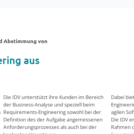
nd Abstimmung von
ring aus
Die IDV unterstützt ihre Kunden im Bereich
Dabei bie
der Business-Analyse und speziell beim
Engineeri
n
Requirements-Engineering sowohl bei der
agilen So
Definition des der Aufgabe angemessenen
Die IDV e
Anforderungsprozesses als auch bei der
Rahmen d