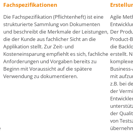
Fachspezifikationen
Erstellu
Die Fachspezifikation (Pflichtenheft) ist eine
Agile Met
strukturierte Sammlung von Dokumenten
Entwicklu
und beschreibt die Merkmale der Leistungen,
Der Produ
die der Kunde aus fachlicher Sicht an die
Product-Ba
Applikation stellt. Zur Zeit- und
die Backl
Kosteneinsparung empfiehlt es sich, fachliche
erstellt.
Anforderungen und Vorgaben bereits zu
komplexer
Beginn mit Voraussicht auf die spätere
Business-
Verwendung zu dokumentieren.
mit aufz
z.B. bei d
der Vermit
Entwickle
unterstüt
der Qualit
von Tests
e
übernehm