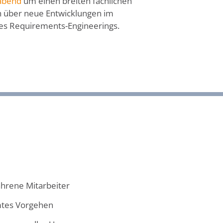
abend
um einen breiten fachlichen
 über neue Entwicklungen im
es Requirements-Engineerings.
ahrene Mitarbeiter
mtes Vorgehen