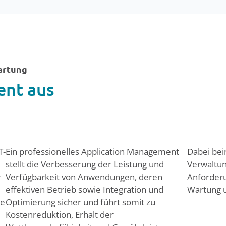
artung
ent aus
T-
Ein professionelles Application Management
Dabei bei
stellt die Verbesserung der Leistung und
Verwaltu
r
Verfügbarkeit von Anwendungen, deren
Anforderu
effektiven Betrieb sowie Integration und
Wartung u
re
Optimierung sicher und führt somit zu
Kostenreduktion, Erhalt der