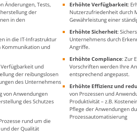
on Änderungen, Tests,
Erhöhte Verfügbarkeit
: E
herstellung der
Nutzerzufriedenheit durch M
onen in den
Gewährleistung einer ständ
Erhöhte Sicherheit
: Sicher
 in die IT-Infrastruktur
Unternehmens durch Erkenn
on Kommunikation und
Angriffe.
Erhöhte Compliance
: Zur 
, Verfügbarkeit und
Vorschriften werden Ihre 
ellung der reibungslosen
entsprechend angepasst.
rungen des Unternehmens
Erhöhte Effizienz und red
ng von Anwendungen
von Prozessen und Anwendu
erstellung des Schutzes
Produktivität – z.B. Kostene
Pflege der Anwendungen dur
Prozessautomatisierung
 Prozesse rund um die
und der Qualität