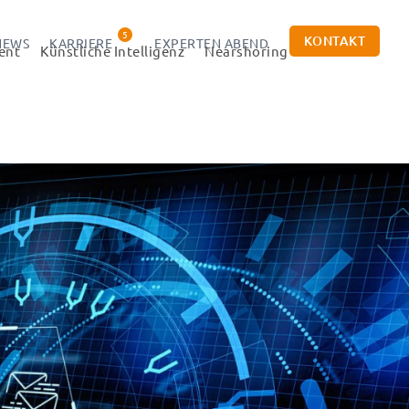
5
KONTAKT
NEWS
KARRIERE
EXPERTEN ABEND
ent
Künstliche Intelligenz
Nearshoring