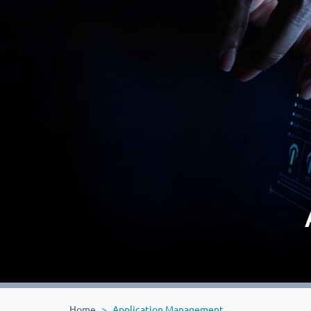
Home
Application Management