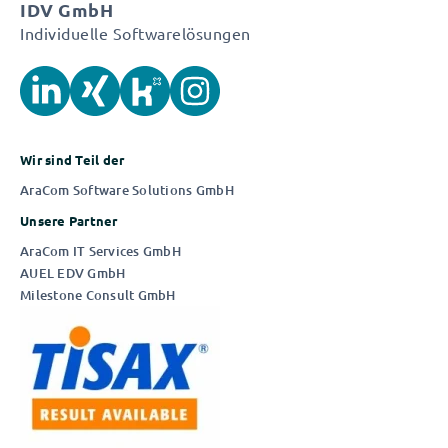
IDV GmbH
Individuelle Softwarelösungen
Die IDV München
Wir sind Teil der
AUSZUG AUS UNSEREN News
AraCom Software Solutions GmbH
In Quality
|
In Time
|
In Budget️
Unsere Partner
AraCom IT Services GmbH
AUEL EDV GmbH
Milestone Consult GmbH