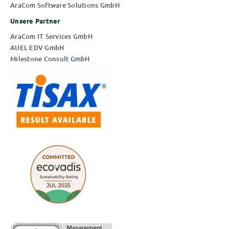
AraCom Software Solutions GmbH
Unsere Partner
AraCom IT Services GmbH
Die IDV München
AUEL EDV GmbH
Milestone Consult GmbH
AUSZUG AUS UNSEREN News
In Quality
|
In Time
|
In Budget️