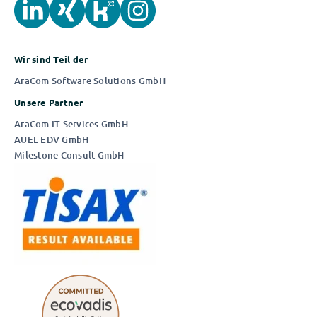
Wir sind Teil der
AraCom Software Solutions GmbH
Unsere Partner
Die IDV München
AraCom IT Services GmbH
AUEL EDV GmbH
AUSZUG AUS UNSEREN News
Milestone Consult GmbH
In Quality
|
In Time
|
In Budget️