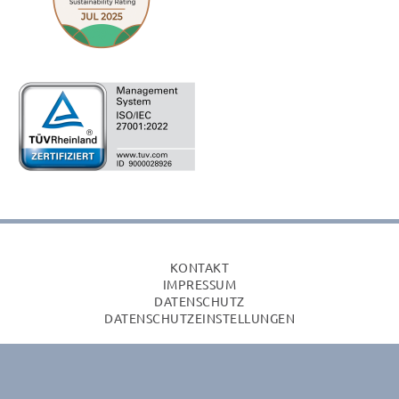
KONTAKT
IMPRESSUM
DATENSCHUTZ
DATENSCHUTZEINSTELLUNGEN
© 2026 IDV-GmbH • Softwareentwicklung München • In
Quality • In Time • In Budget️